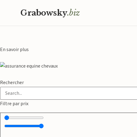
Accueil
-
Archives des Annonces
Grabowsky
.biz
En savoir plus
En savoir plus
Rechercher
Filtre par prix