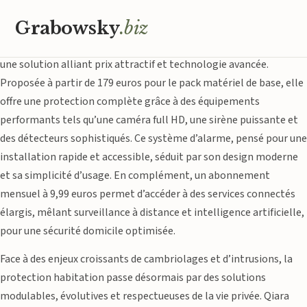
Protéger son domicile est devenu une priorité pour de
Grabowsky
.biz
nombreuses familles en quête de tranquillité. Sur un marché en
constante évolution, l’alarme maison Qiara se distingue comme
une solution alliant prix attractif et technologie avancée.
Proposée à partir de 179 euros pour le pack matériel de base, elle
offre une protection complète grâce à des équipements
performants tels qu’une caméra full HD, une sirène puissante et
des détecteurs sophistiqués. Ce système d’alarme, pensé pour une
installation rapide et accessible, séduit par son design moderne
et sa simplicité d’usage. En complément, un abonnement
mensuel à 9,99 euros permet d’accéder à des services connectés
élargis, mêlant surveillance à distance et intelligence artificielle,
pour une sécurité domicile optimisée.
Face à des enjeux croissants de cambriolages et d’intrusions, la
protection habitation passe désormais par des solutions
modulables, évolutives et respectueuses de la vie privée. Qiara