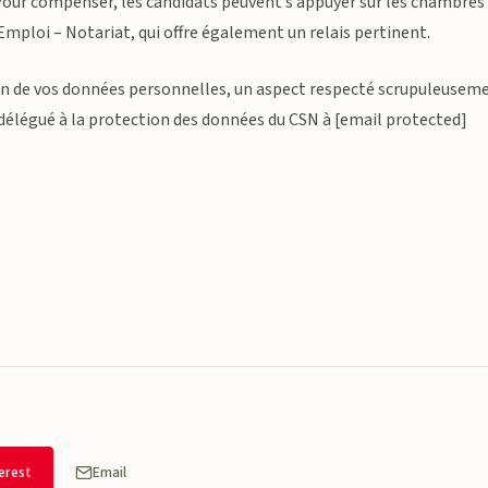
. Pour compenser, les candidats peuvent s’appuyer sur les chambres
ploi – Notariat, qui offre également un relais pertinent.
tion de vos données personnelles, un aspect respecté scrupuleusem
délégué à la protection des données du CSN à [email protected]
erest
Email