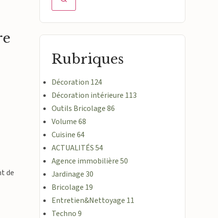
re
Rubriques
Décoration
124
Décoration intérieure
113
Outils Bricolage
86
Volume
68
Cuisine
64
ACTUALITÉS
54
Agence immobilière
50
nt de
Jardinage
30
Bricolage
19
Entretien&Nettoyage
11
Techno
9