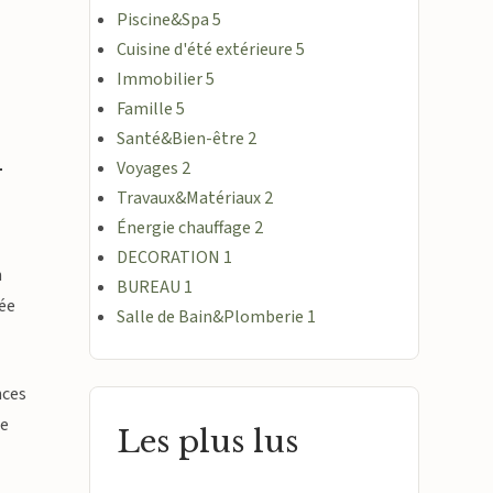
Piscine&Spa
5
Cuisine d'été extérieure
5
Immobilier
5
Famille
5
Santé&Bien-être
2
-
Voyages
2
Travaux&Matériaux
2
Énergie chauffage
2
DECORATION
1
n
BUREAU
1
rée
Salle de Bain&Plomberie
1
nces
ne
Les plus lus