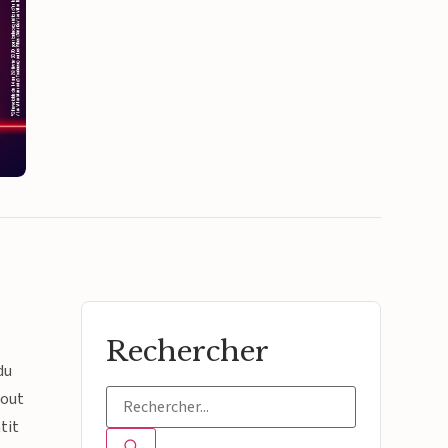
Rechercher
du
tout
tit