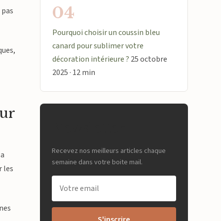
04
e pas
Pourquoi choisir un coussin bleu
canard pour sublimer votre
ques,
décoration intérieure ?
25 octobre
2025 · 12 min
our
Newsletter
Recevez nos meilleurs articles chaque
la
semaine dans votre boite mail.
r les
ines
S'inscrire