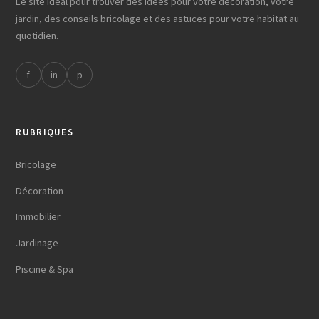
Le site idéal pour trouver des idées pour votre décoration, votre
jardin, des conseils bricolage et des astuces pour votre habitat au
quotidien.
f
in
p
RUBRIQUES
Bricolage
Décoration
Immobilier
Jardinage
Piscine & Spa