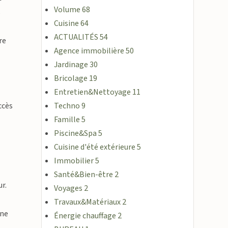
Volume
68
s
Cuisine
64
ACTUALITÉS
54
re
Agence immobilière
50
Jardinage
30
Bricolage
19
Entretien&Nettoyage
11
ccès
Techno
9
Famille
5
Piscine&Spa
5
Cuisine d'été extérieure
5
Immobilier
5
Santé&Bien-être
2
r.
Voyages
2
Travaux&Matériaux
2
une
Énergie chauffage
2