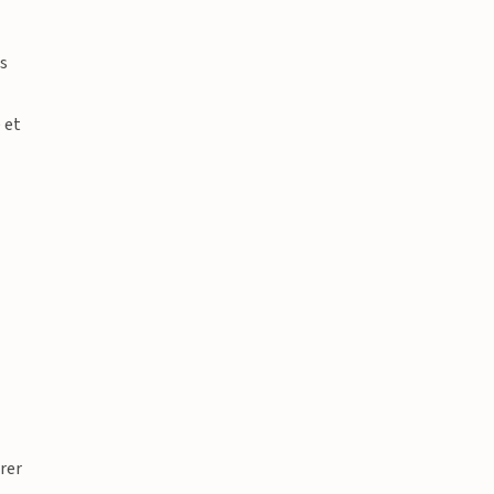
es
 et
urer