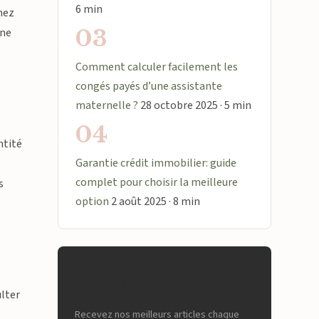
6 min
chez
03
Une
Comment calculer facilement les
congés payés d’une assistante
maternelle ?
28 octobre 2025 · 5 min
04
ntité
Garantie crédit immobilier: guide
complet pour choisir la meilleure
s
option
2 août 2025 · 8 min
Newsletter
ulter
Recevez nos meilleurs articles chaque