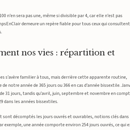
00 n’en sera pas une, même si divisible par 4, car elle n’est pas
empsEnClair demeure un repère fiable pour tous ceux qui consultent
s.
ent nos vies : répartition et
s s’avère familier à tous, mais derrière cette apparente routine,
e de notre année de 365 jours ou 366 en cas d’année bissextile. Janv
 de 31 jours, tandis qu’avril, juin, septembre et novembre en comp
29 dans les années bissextiles.
 sont décomptés les jours ouvrés et ouvrables, notions clés dans
par exemple, une année comporte environ 254 jours ouvrés, ce qui e