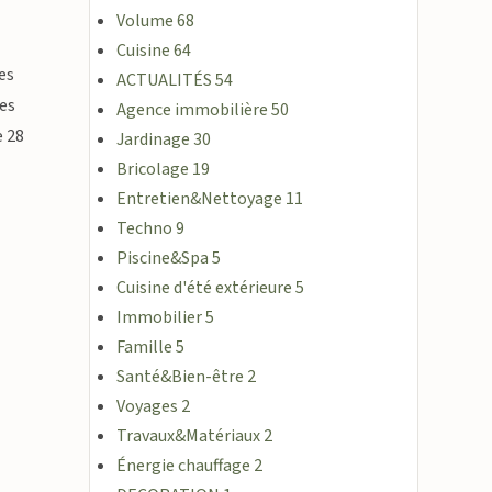
Volume
68
Cuisine
64
es
ACTUALITÉS
54
res
Agence immobilière
50
e 28
Jardinage
30
Bricolage
19
Entretien&Nettoyage
11
Techno
9
Piscine&Spa
5
Cuisine d'été extérieure
5
Immobilier
5
Famille
5
Santé&Bien-être
2
Voyages
2
Travaux&Matériaux
2
Énergie chauffage
2