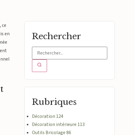
, ce
is en
Rechercher
nnée
ment
onnel
t
Rubriques
Décoration
124
Décoration intérieure
113
Outils Bricolage
86