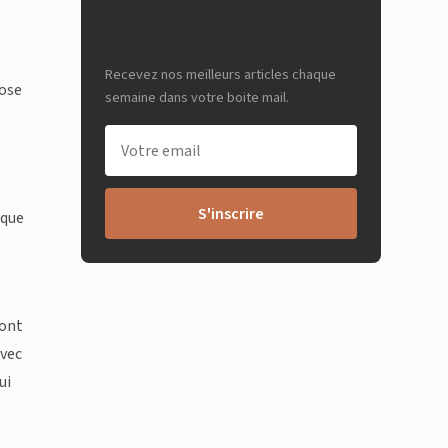
Newsletter
Recevez nos meilleurs articles chaque
pose
semaine dans votre boite mail.
S'inscrire
ïque
t
 ont
avec
ui