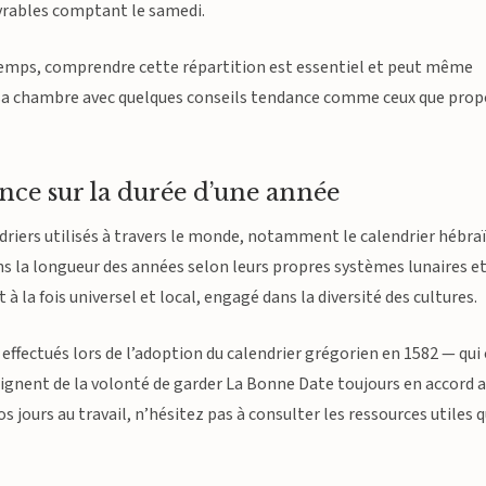
ouvrables comptant le samedi.
 temps, comprendre cette répartition est essentiel et peut même
er sa chambre avec quelques conseils tendance comme ceux que pro
ence sur la durée d’une année
ndriers utilisés à travers le monde, notamment le calendrier hébra
ans la longueur des années selon leurs propres systèmes lunaires e
 la fois universel et local, engagé dans la diversité des cultures.
ffectués lors de l’adoption du calendrier grégorien en 1582 — qui
ignent de la volonté de garder La Bonne Date toujours en accord 
s jours au travail, n’hésitez pas à consulter les ressources utiles q