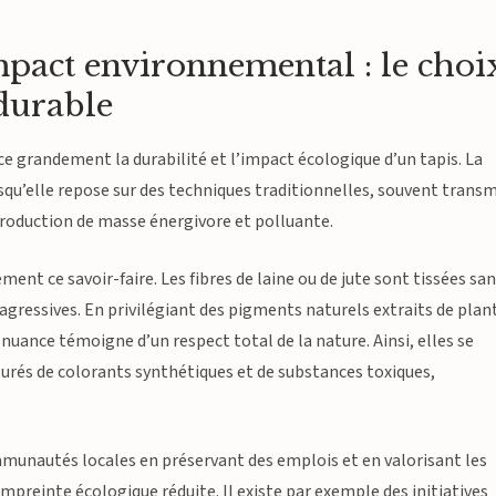
impact environnemental : le choi
durable
ce grandement la durabilité et l’impact écologique d’un tapis. La
uisqu’elle repose sur des techniques traditionnelles, souvent trans
roduction de masse énergivore et polluante.
ment ce savoir-faire. Les fibres de laine ou de jute sont tissées sa
agressives. En privilégiant des pigments naturels extraits de plan
uance témoigne d’un respect total de la nature. Ainsi, elles se
turés de colorants synthétiques et de substances toxiques,
unautés locales en préservant des emplois et en valorisant les
’empreinte écologique réduite. Il existe par exemple des initiatives