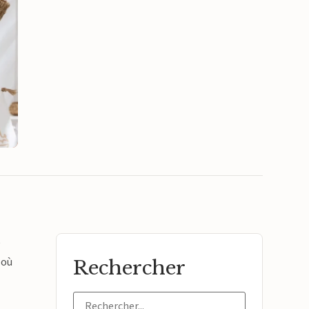
e
 où
Rechercher