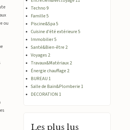
Entretien&Nettoyage
11
ute
Techno
9
iaux
Famille
5
re ou
Piscine&Spa
5
Cuisine d'été extérieure
5
Immobilier
5
ue
Santé&Bien-être
2
Voyages
2
s
Travaux&Matériaux
2
Énergie chauffage
2
BUREAU
1
Salle de Bain&Plomberie
1
DECORATION
1
n
les
Les plus lus