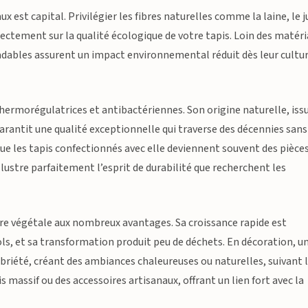
x est capital. Privilégier les fibres naturelles comme la laine, le j
irectement sur la qualité écologique de votre tapis. Loin des matér
radables assurent un impact environnemental réduit dès leur cultu
thermorégulatrices et antibactériennes. Son origine naturelle, iss
arantit une qualité exceptionnelle qui traverse des décennies sans
 que les tapis confectionnés avec elle deviennent souvent des pièce
lustre parfaitement l’esprit de durabilité que recherchent les
fibre végétale aux nombreux avantages. Sa croissance rapide est
ols, et sa transformation produit peu de déchets. En décoration, u
obriété, créant des ambiances chaleureuses ou naturelles, suivant 
 massif ou des accessoires artisanaux, offrant un lien fort avec la