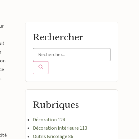
ur
Rechercher
oit
n
ion
ce
.
Rubriques
Décoration
124
Décoration intérieure
113
cité
Outils Bricolage
86