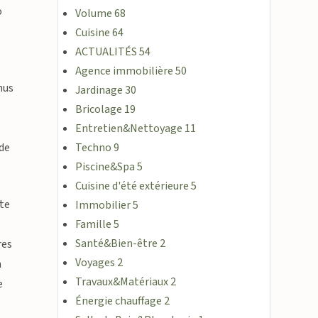
o
Volume
68
Cuisine
64
ACTUALITÉS
54
Agence immobilière
50
nus
Jardinage
30
s
Bricolage
19
Entretien&Nettoyage
11
 de
Techno
9
Piscine&Spa
5
Cuisine d'été extérieure
5
ite
Immobilier
5
Famille
5
Santé&Bien-être
2
res
Voyages
2
n
Travaux&Matériaux
2
e
Énergie chauffage
2