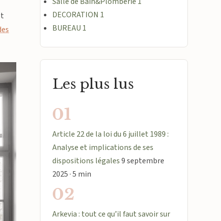
Salle de Bain&Plomberie
1
DECORATION
1
st
BUREAU
1
des
Les plus lus
01
Article 22 de la loi du 6 juillet 1989 :
Analyse et implications de ses
dispositions légales
9 septembre
2025 · 5 min
02
Arkevia : tout ce qu’il faut savoir sur