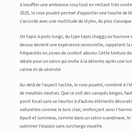
à insuffler une ambiance cosy tout en restant très con
2025, le rose poudré permet d’apporter une touche de fémi
s’accorde avec une multitude de styles, du plus classique
Un tapis à poils longs, du type tapis shaggy ou fourrure
dessus devient une expérience sensorielle, rappelant la 
fréquentés en zones de confort absolu. Cette texture dou
idéale pour un salon qui invite à la détente après une l
calme et de sérénité.
Au-delà de l’aspect tactile, le rose poudré, combiné à l’
de meubles neutres. Que ce soit des canapés beiges, faute
point focal sans se heurter à d’autres éléments décorat
naturelles comme le bois clair, renforçant ainsi l’harmo
épuré et lumineux, comme dans un salon scandinave, le
sublimer l’espace sans surcharge visuelle.