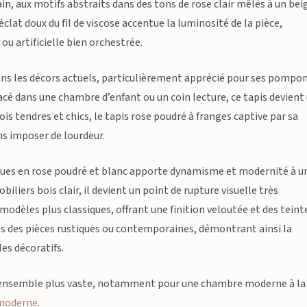
in, aux motifs abstraits dans des tons de rose clair mêlés à un bei
clat doux du fil de viscose accentue la luminosité de la pièce,
u artificielle bien orchestrée.
ans les décors actuels, particulièrement apprécié pour ses pompo
acé dans une chambre d’enfant ou un coin lecture, ce tapis devient
is tendres et chics, le tapis rose poudré à franges captive par sa
ns imposer de lourdeur.
iques en rose poudré et blanc apporte dynamisme et modernité à u
liers bois clair, il devient un point de rupture visuelle très
modèles plus classiques, offrant une finition veloutée et des teint
s des pièces rustiques ou contemporaines, démontrant ainsi la
les décoratifs.
un ensemble plus vaste, notamment pour une chambre moderne à la 
 moderne
.