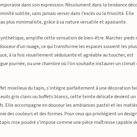
temporaine dans son expression. Résolument dans la tendance déc
nité subtile, sans jamais verser dans l’excès ou la frivolité. Elle
 au plus minimaliste, grâce à sa nature versatile et apaisante.
 synthétique, amplifie cette sensation de bien-être. Marcher pieds 
douceur d’un nuage, ce qui transforme les espaces souvent les plu
ce, à la fois visuellement séduisante et agréable au toucher, est
ongue journée, ou une chambre où l’on souhaite instaurer un climat
effet moelleux du tapis, s’intègre parfaitement à une décoration fa
uils gris clairs ou buffets blancs, cette teinte délicate devient un
ifs. Elle accompagne en douceur les ambiances pastel et les matiè
nie des couleurs et des formes. Pour ceux qui privilégient un desig
 tapis rose poudré s’impose comme une pièce maîtresse capable d