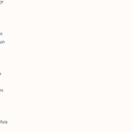
ge
ns
 un
n
es
fois