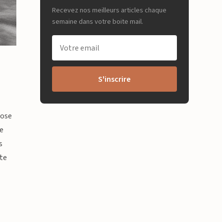
Recevez nos meilleurs articles chaque
semaine dans votre boite mail.
s
S'inscrire
rose
re
s
tte