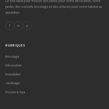
Le site idéal pour trouver des idées pour votre décoration, votre
jardin, des conseils bricolage et des astuces pour votre habitat au
quotidien.
f
in
p
RUBRIQUES
Bricolage
Décoration
Immobilier
Jardinage
Piscine & Spa