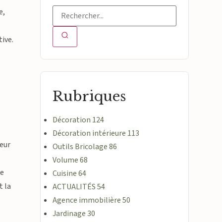
e,
ive.
Rubriques
Décoration
124
Décoration intérieure
113
eur
Outils Bricolage
86
Volume
68
le
Cuisine
64
t la
ACTUALITÉS
54
Agence immobilière
50
Jardinage
30