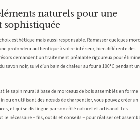
es éléments naturels pour une
t sophistiquée
un choix esthétique mais aussi responsable. Ramasser quelques mor
ne profondeur authentique à votre intérieur, bien différente des
 trésors demandent un traitement préalable rigoureux pour élimin
 savon noir, suivi d’un bain de chaleur au four à 100°C pendant u
est le sapin mural à base de morceaux de bois assemblés en forme
e lin ou en utilisant des nœuds de charpentier, vous pouvez créer un
s, et qui se distingue par son côté naturel et artisanal. Les
e nécessaire – fils, outils et conseils – pour réaliser cet assemb