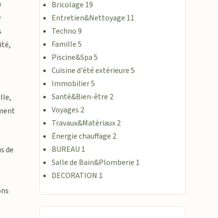
n
Bricolage
19
e
Entretien&Nettoyage
11
s
Techno
9
Famille
5
ité,
Piscine&Spa
5
Cuisine d'été extérieure
5
t
Immobilier
5
Santé&Bien-être
2
lle,
Voyages
2
ement
Travaux&Matériaux
2
Énergie chauffage
2
BUREAU
1
s de
Salle de Bain&Plomberie
1
DECORATION
1
ons