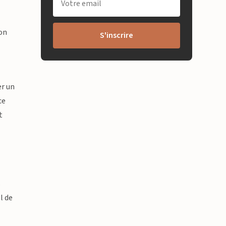
son
S'inscrire
er un
ce
t
u
s
l de