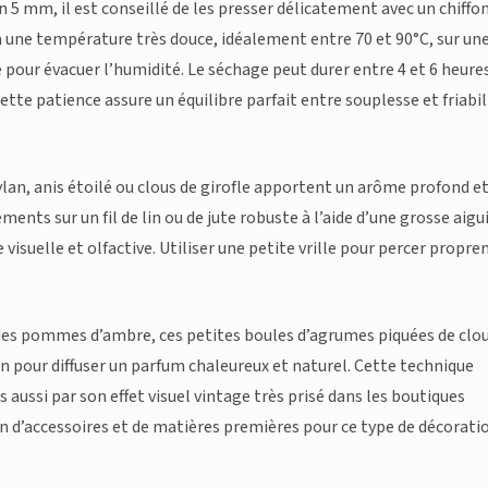
n 5 mm, il est conseillé de les presser délicatement avec un chiffo
r à une température très douce, idéalement entre 70 et 90°C, sur un
rte pour évacuer l’humidité. Le séchage peut durer entre 4 et 6 heure
tte patience assure un équilibre parfait entre souplesse et friabil
eylan, anis étoilé ou clous de girofle apportent un arôme profond e
ments sur un fil de lin ou de jute robuste à l’aide d’une grosse aigui
isuelle et olfactive. Utiliser une petite vrille pour percer propr
des pommes d’ambre, ces petites boules d’agrumes piquées de clou
on pour diffuser un parfum chaleureux et naturel. Cette technique
aussi par son effet visuel vintage très prisé dans les boutiques
on d’accessoires et de matières premières pour ce type de décorati