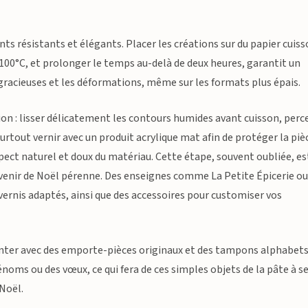
ts résistants et élégants. Placer les créations sur du papier cuis
100°C, et prolonger le temps au-delà de deux heures, garantit un
sgracieuses et les déformations, même sur les formats plus épais.
ition : lisser délicatement les contours humides avant cuisson, perc
surtout vernir avec un produit acrylique mat afin de protéger la piè
spect naturel et doux du matériau. Cette étape, souvent oubliée, es
enir de Noël pérenne. Des enseignes comme La Petite Épicerie o
vernis adaptés, ainsi que des accessoires pour customiser vos
enter avec des emporte-pièces originaux et des tampons alphabet
noms ou des vœux, ce qui fera de ces simples objets de la pâte à se
 Noël.