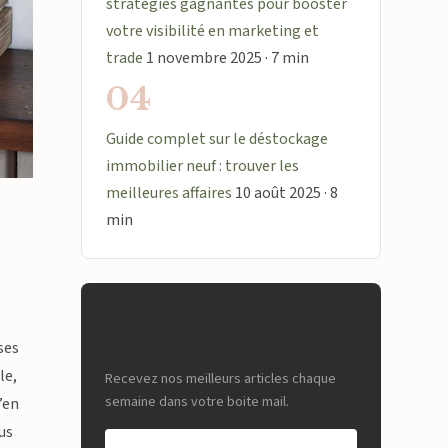
stratégies gagnantes pour booster
votre visibilité en marketing et
trade
1 novembre 2025 · 7 min
04
Guide complet sur le déstockage
immobilier neuf : trouver les
meilleures affaires
10 août 2025 · 8
min
Newsletter
ses
le,
Recevez nos meilleurs articles chaque
semaine dans votre boite mail.
’en
lus