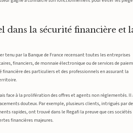
isseur gagne à connaître son fonctionnement pour éviter les piège
l dans la sécurité financière et l
hier tenu par la Banque de France recensant toutes les entreprises
aires, financiers, de monnaie électronique ou de services de paie
té financière des particuliers et des professionnels en assurant la
rritoire.
ais face à la prolifération des offres et agents non réglementés. Il
cements douteux. Par exemple, plusieurs clients, intrigués par d
ts rapides, ont trouvé dans le Regafi la preuve que ces sociétés
pertes financières majeures.