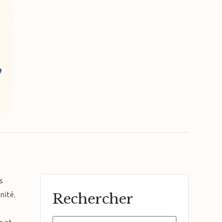
s
nité.
Rechercher