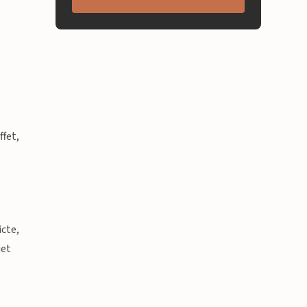
ffet,
icte,
jet