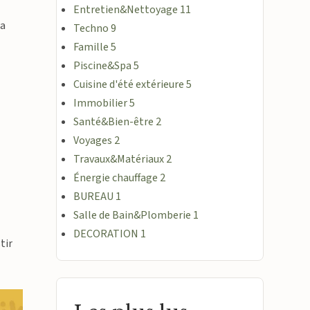
Entretien&Nettoyage
11
ia
Techno
9
Famille
5
Piscine&Spa
5
Cuisine d'été extérieure
5
Immobilier
5
Santé&Bien-être
2
Voyages
2
Travaux&Matériaux
2
Énergie chauffage
2
BUREAU
1
Salle de Bain&Plomberie
1
DECORATION
1
tir