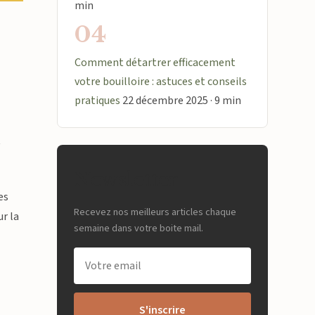
min
04
Comment détartrer efficacement
votre bouilloire : astuces et conseils
pratiques
22 décembre 2025 · 9 min
t
Newsletter
es
Recevez nos meilleurs articles chaque
ur la
semaine dans votre boite mail.
S'inscrire