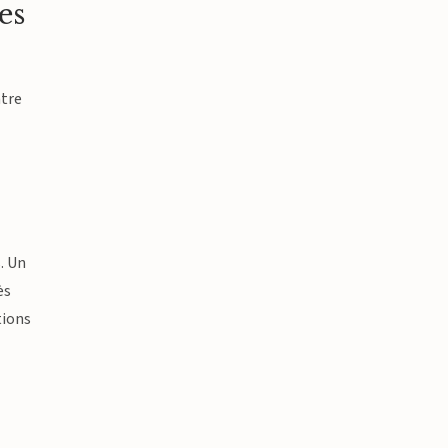
es
ntre
. Un
ès
tions