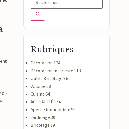
s et
a
Rubriques
ment
Décoration
124
Décoration intérieure
113
Outils Bricolage
86
Volume
68
 agit
Cuisine
64
es
ACTUALITÉS
54
Agence immobilière
50
Jardinage
30
Bricolage
19